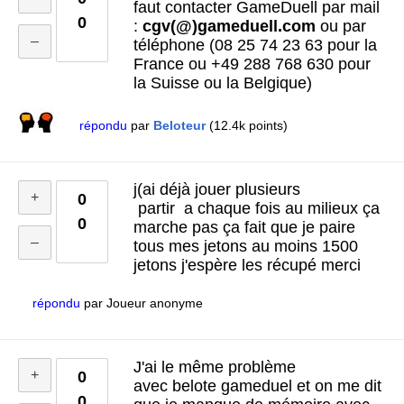
faut contacter GameDuell par mail
0
:
cgv(@)gameduell.com
ou par
téléphone (08 25 74 23 63 pour la
France ou +49 288 768 630 pour
la Suisse ou la Belgique)
répondu
par
Beloteur
(
12.4k
points)
j(ai déjà jouer plusieurs
0
partir a chaque fois au milieux ça
0
marche pas ça fait que je paire
tous mes jetons au moins 1500
jetons j'espère les récupé merci
répondu
par
Joueur anonyme
J'ai le même problème
0
avec belote gameduel et on me dit
0