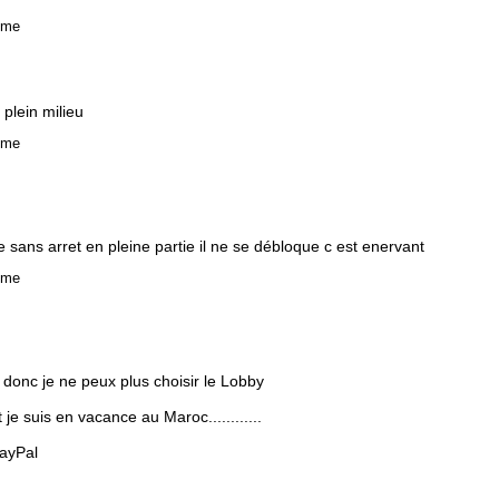
yme
plein milieu
yme
 sans arret en pleine partie il ne se débloque c est enervant
yme
y donc je ne peux plus choisir le Lobby
 je suis en vacance au Maroc............
ayPal