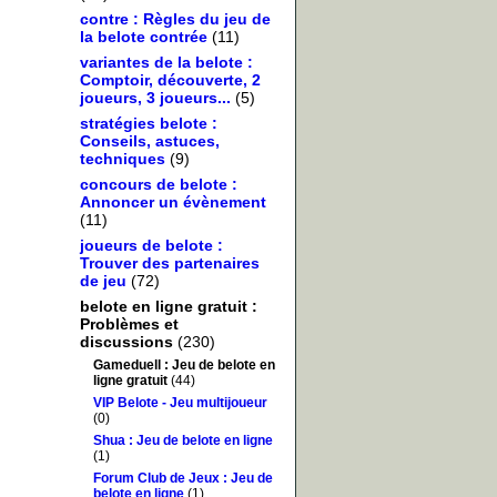
contre : Règles du jeu de
la belote contrée
(11)
variantes de la belote :
Comptoir, découverte, 2
joueurs, 3 joueurs...
(5)
stratégies belote :
Conseils, astuces,
techniques
(9)
concours de belote :
Annoncer un évènement
(11)
joueurs de belote :
Trouver des partenaires
de jeu
(72)
belote en ligne gratuit :
Problèmes et
discussions
(230)
Gameduell : Jeu de belote en
ligne gratuit
(44)
VIP Belote - Jeu multijoueur
(0)
Shua : Jeu de belote en ligne
(1)
Forum Club de Jeux : Jeu de
belote en ligne
(1)