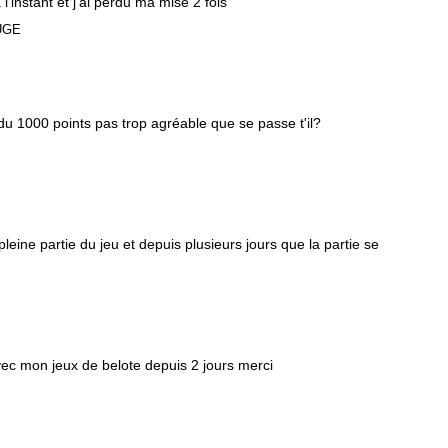
l'instant et j'ai perdu ma mise 2 fois
UGE
u 1000 points pas trop agréable que se passe t'il?
leine partie du jeu et depuis plusieurs jours que la partie se
vec mon jeux de belote depuis 2 jours merci