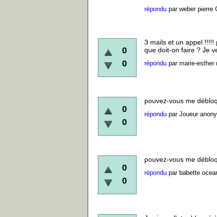
répondu
par
weber pierre
3 mails et un appel !!!!!
0
que doit-on faire ? Je veux
0
répondu
par
marie-esther
pouvez-vous me débloque
0
répondu
par
Joueur anon
0
pouvez-vous me débloquer
0
répondu
par
babette ocea
0