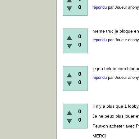
0
répondu
par
Joueur anon
meme truc je bloque en 
0
répondu
par
Joueur anon
0
le jeu belote.com bloque
0
répondu
par
Joueur anon
0
Il n'y a plus que 1 lobb
0
Je ne peux plus jouer et
0
Peut-on acheter avec P
MERCI