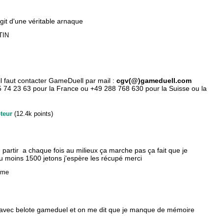
agit d'une véritable arnaque
TIN
il faut contacter GameDuell par mail :
cgv(@)gameduell.com
5 74 23 63 pour la France ou +49 288 768 630 pour la Suisse ou la
teur
(
12.4k
points)
s partir a chaque fois au milieux ça marche pas ça fait que je
u moins 1500 jetons j'espère les récupé merci
yme
 avec belote gameduel et on me dit que je manque de mémoire