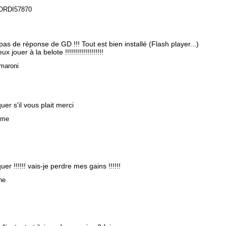
 ORDI57870
 pas de réponse de GD !!! Tout est bien installé (Flash player...)
 jouer à la belote !!!!!!!!!!!!!!!!!!!
 maroni
r s'il vous plait merci
yme
 !!!!!! vais-je perdre mes gains !!!!!!
ne