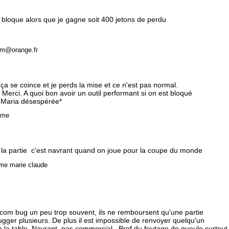
s bloque alors que je gagne soit 400 jetons de perdu
.m@orange.fr
ça se coince et je perds la mise et ce n'est pas normal.
rci. A quoi bon avoir un outil performant si on est bloqué
. Maria désespérée*
yme
 la partie c'est navrant quand on joue pour la coupe du monde
e marie claude
e.com bug un peu trop souvent, ils ne remboursent qu'une partie
 bugger plusieurs. De plus il est impossible de renvoyer quelqu'un
de la table. Navrant, pas commercial...Bref du foutage de gueule surtout