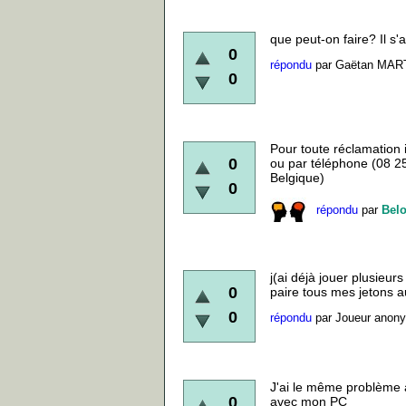
que peut-on faire? Il s'
0
répondu
par
Gaëtan MAR
0
Pour toute réclamation 
0
ou par téléphone (08 2
Belgique)
0
répondu
par
Belo
j(ai déjà jouer plusieur
0
paire tous mes jetons a
0
répondu
par
Joueur anon
J'ai le même problème
0
avec mon PC