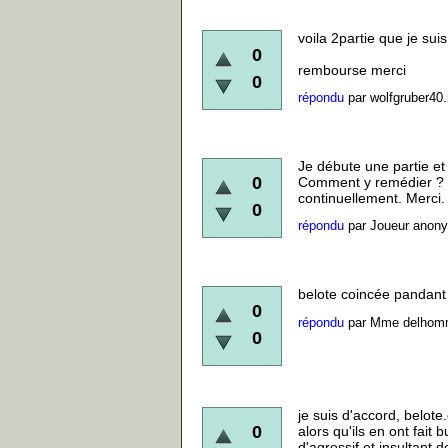
voila 2partie que je sui
0
rembourse merci
0
répondu
par
wolfgruber40
Je débute une partie et 
0
Comment y remédier ? Me
continuellement. Merci
0
répondu
par
Joueur anon
belote coincée pandant
0
répondu
par
Mme delhomm
0
je suis d'accord, belot
0
alors qu'ils en ont fait
d'agressif et insultant 