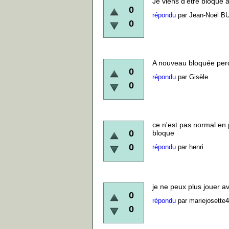
Je viens d'etre bloqué à 
0
répondu
par
Jean-Noël B
0
A nouveau bloquée perd
0
répondu
par
Gisèle
0
ce n'est pas normal en p
0
bloque
0
répondu
par
henri
je ne peux plus jouer a
0
répondu
par
mariejosette4
0