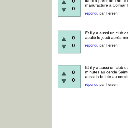
0
lundi à partir de 14h. Il
manufacture à Colmar le l
0
répondu
par
Hersen
Et il y a aussi un club 
0
apalib le jeudi après-mi
0
répondu
par
Hersen
Et il y a aussi un club 
0
minutes au cercle Saint
aussi la belote au cerc
0
répondu
par
Hersen