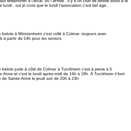
 faut téléphoner à l'arcal ou l aPAlib.. il y a un club de belote aussi à la
undi.. oui je crois que le lundi l'association c'est bel age..
de belote à Wintzenheim c'est collé à Colmar. toujours avec
di à partir de 14h pour les seniors
de belote juste à côté de Colmar à Turckheim c'est à peine à 5
e-Anne et c'est le lundi après-midi de 14h à 18h. À Turckheim il font
le de Sainte-Anne le jeudi soir de 20h à 23h